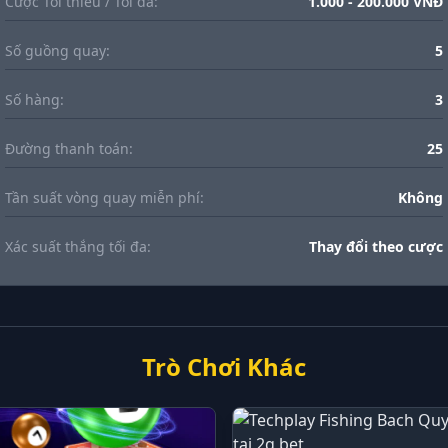
Cược Tối thiểu / Tối đa:
1.000 - 200.000 VNĐ
Số guồng quay:
5
Số hàng:
3
Đường thanh toán:
25
Tần suất vòng quay miễn phí:
Không
Xác suất thắng tối đa:
Thay đổi theo cược
Trò Chơi Khác