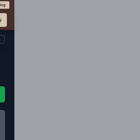
ống
ý