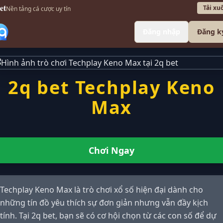
et
Tải xu
Nền tảng cá cược uy tín
Đăng nhập
Đăng k
2q bet Techplay Keno
Max
Chơi Ngay
Techplay Keno Max là trò chơi xổ số hiện đại dành cho
những tín đồ yêu thích sự đơn giản nhưng vẫn đầy kịch
tính. Tại 2q bet, bạn sẽ có cơ hội chọn từ các con số để dự