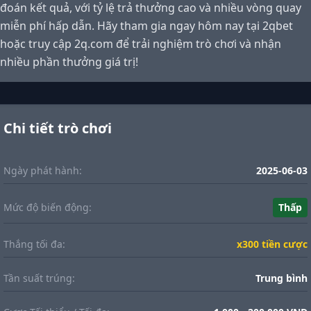
đoán kết quả, với tỷ lệ trả thưởng cao và nhiều vòng quay
miễn phí hấp dẫn. Hãy tham gia ngay hôm nay tại 2qbet
hoặc truy cập 2q.com để trải nghiệm trò chơi và nhận
nhiều phần thưởng giá trị!
Chi tiết trò chơi
Ngày phát hành:
2025-06-03
Mức độ biến động:
Thấp
Thắng tối đa:
x300 tiền cược
Tần suất trúng:
Trung bình