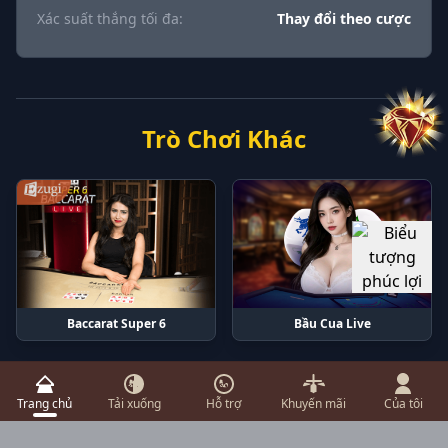
Xác suất thắng tối đa:
Thay đổi theo cược
Trò Chơi Khác
Baccarat Super 6
Bầu Cua Live
Trang chủ
Tải xuống
Hỗ trợ
Khuyến mãi
Của tôi