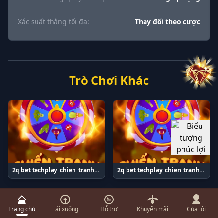
Xác suất thắng tối đa:
Thay đổi theo cược
Trò Chơi Khác
2q bet techplay_chien_tranh_rau_cu_portrait
2q bet techplay_chien_tranh_rau_cu_portrait
Trang chủ
Tải xuống
Hỗ trợ
Khuyến mãi
Của tôi